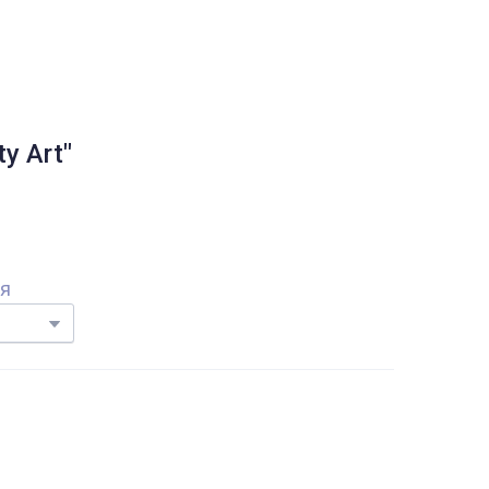
y Art"
ня