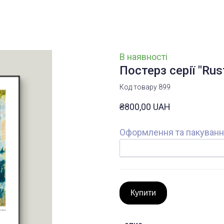
В наявності
Постерз серії "Rust
Код товару 899
₴800,00 UAH
Оформлення та пакуван
Купити