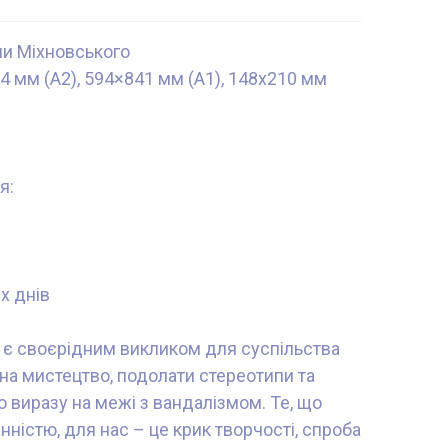
оли Міхновського
4 мм (А2), 594×841 мм (А1), 148x210 мм
я:
х днів
t" є своєрідним викликом для суспільства
а мистецтво, подолати стереотипи та
о виразу на межі з вандалізмом. Те, що
ністю, для нас – це крик творчості, спроба