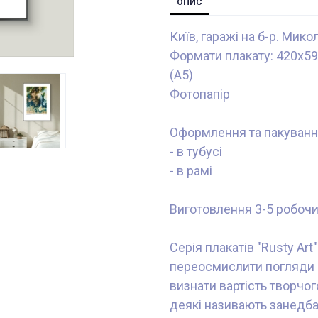
ОПИС
Київ, гаражі на б-р. Мик
Формати плакату: 420x59
(А5)
Фотопапір
Оформлення та пакуванн
- в тубусі
- в рамі
Виготовлення 3-5 робочи
Серія плакатів "Rusty Ar
переосмислити погляди н
визнати вартість творчог
деякі називають занедбан