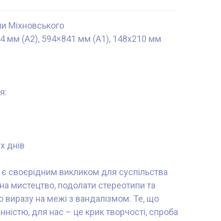
оли Міхновського
4 мм (А2), 594×841 мм (А1), 148x210 мм
я:
х днів
t" є своєрідним викликом для суспільства
а мистецтво, подолати стереотипи та
о виразу на межі з вандалізмом. Те, що
ністю, для нас – це крик творчості, спроба