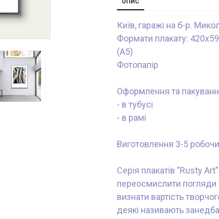
ОПИС
Київ, гаражі на б-р. Мик
Формати плакату: 420x59
(А5)
Фотопапір
Оформлення та пакуванн
- в тубусі
- в рамі
Виготовлення 3-5 робочи
Серія плакатів "Rusty Ar
переосмислити погляди н
визнати вартість творчог
деякі називають занедбан