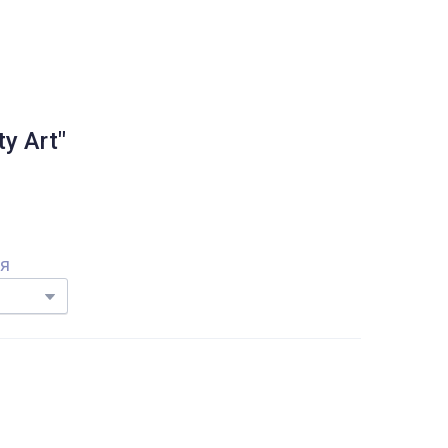
y Art"
ня