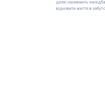
деякі називають занедбан
відновити життя в забут