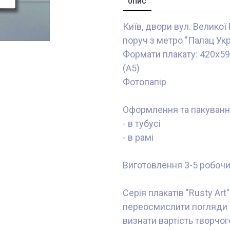
ОПИС
Київ, двори вул. Великої 
поруч з метро "Палац Укр
Формати плакату: 420x59
(А5)
Фотопапір
Оформлення та пакуванн
- в тубусі
- в рамі
Виготовлення 3-5 робочи
Серія плакатів "Rusty Ar
переосмислити погляди н
визнати вартість творчог