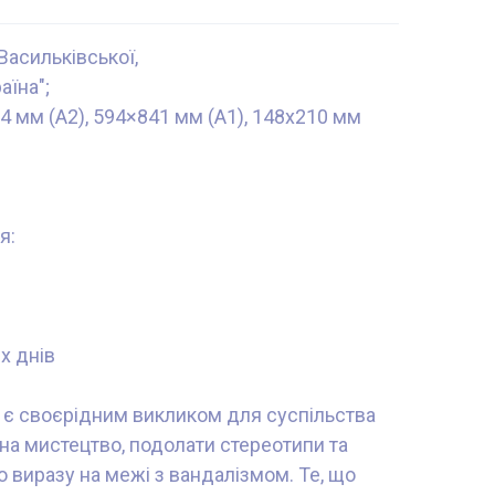
Васильківської,
аїна";
4 мм (А2), 594×841 мм (А1), 148x210 мм
я:
х днів
t" є своєрідним викликом для суспільства
а мистецтво, подолати стереотипи та
о виразу на межі з вандалізмом. Те, що