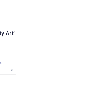
y Art"
ня