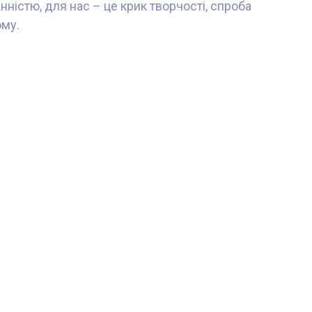
ністю, для нас – це крик творчості, спроба
ому.