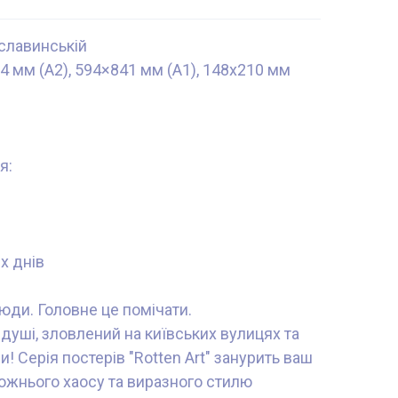
дславинській
4 мм (А2), 594×841 мм (А1), 148x210 мм
я:
х днів
юди. Головне це помічати.
 душі, зловлений на київських вулицях та
и! Серія постерів "Rotten Art" занурить ваш
ожнього хаосу та виразного стилю