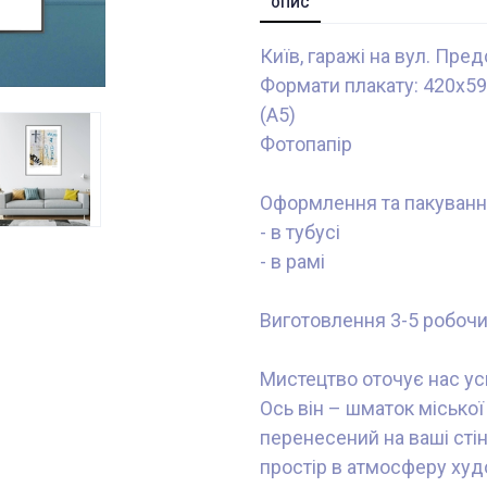
ОПИС
Київ, гаражі на вул. Пре
Формати плакату: 420x59
(А5)
Фотопапір
Оформлення та пакуванн
- в тубусі
- в рамі
Виготовлення 3-5 робочи
Мистецтво оточує нас ус
Ось він – шматок міської
перенесений на ваші стін
простір в атмосферу худ