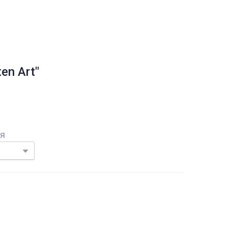
en Art"
ня