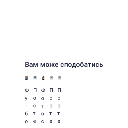
Вам може сподобатись
П
П
П
Ф
Ф
о
о
о
у
о
с
с
с
т
т
т
т
т
б
о
е
е
е
о
с