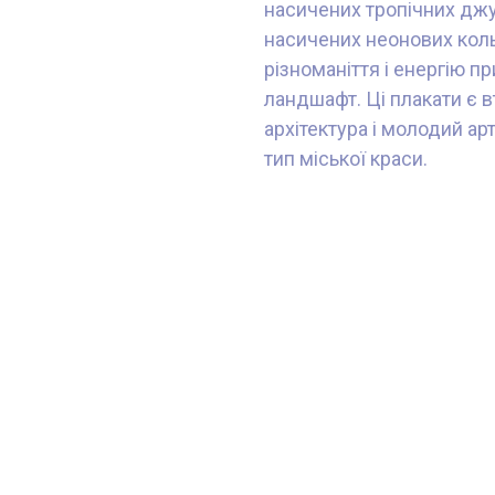
насичених тропічних джун
насичених неонових кольо
різноманіття і енергію п
ландшафт. Ці плакати є в
архітектура і молодий а
тип міської краси.