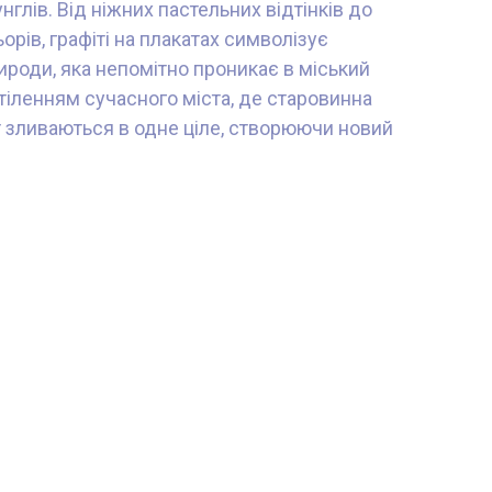
глів. Від ніжних пастельних відтінків до
рів, графіті на плакатах символізує
рироди, яка непомітно проникає в міський
тіленням сучасного міста, де старовинна
рт зливаються в одне ціле, створюючи новий