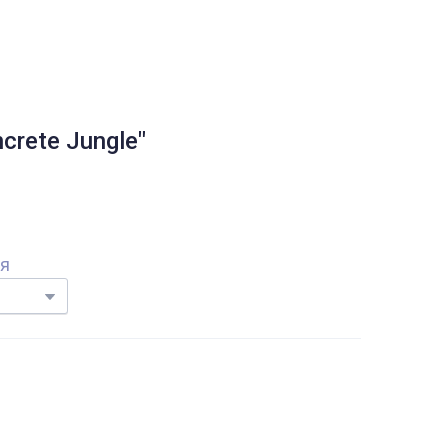
ncrete Jungle"
ня