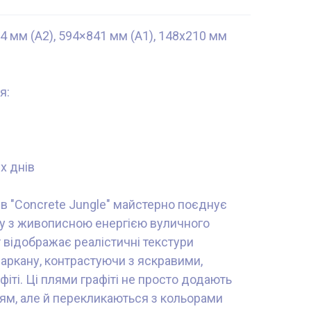
4 мм (А2), 594×841 мм (А1), 148x210 мм
я:
х днів
ів "Concrete Jungle" майстерно поєднує
ну з живописною енергією вуличного
 відображає реалістичні текстури
паркану, контрастуючи з яскравими,
іті. Ці плями графіті не просто додають
ям, але й перекликаються з кольорами