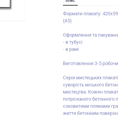
ОПИС
Формати плакату: 420x59
(А5)
Оформлення та пакуванн
- в тубусі
- в рамі
Виготовлення 3-5 робочи
Серія мистецьких плакат
суворість міського бето
мистецтва. Кожен плакат
потрісканого бетонного 
соковитими плямами граф
життя бетонним поверхн